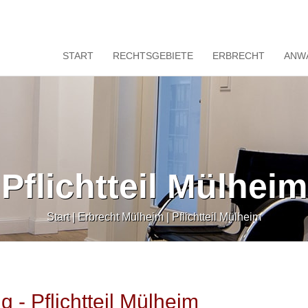
START
RECHTSGEBIETE
ERBRECHT
ANW
Pflichtteil Mülheim
Start
|
Erbrecht Mülheim
|
Pflichtteil Mülheim
g - Pflichtteil Mülheim