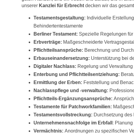
unserer
Kanzlei für Erbrecht
decken wir das gesamte
Testamentsgestaltung
:
Individuelle Erstellu
Behindertentestamente
Berliner Testament:
Spezielle Regelungen für
Erbverträge:
Maßgeschneiderte Vertragsgestal
Pflichtteilsansprüche:
Berechnung und Durchse
Erbauseinandersetzung:
Unterstützung bei d
Digitaler Nachlass:
Regelung und Verwaltung 
Enterbung und Pflichtteilsentziehung:
Berat
Ermittlung der Erben:
Feststellung und Benac
Nachlasspflege und -verwaltung:
Profession
Pflichtteils-Ergänzungsansprüche:
Ansprüch
Testamente für Patchworkfamilien:
Maßgeschn
Testamentsvollstreckung:
Durchsetzung des l
Unternehmensnachfolge im Erbfall
: Planung
Vermächtnis:
Anordnungen zu spezifischen V